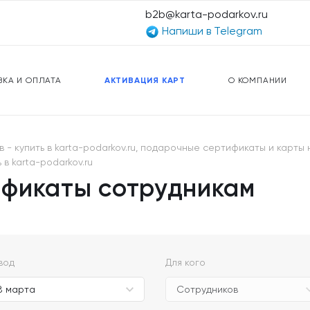
b2b@karta-podarkov.ru
Напиши в Telegram
ЕРСАЛЬНЫЕ КАРТЫ
ПРЕДОПЛАЧЕННЫЕ КАРТЫ
ЛЬНАЯ СВЯЗЬ
ТОПЛИВНЫЕ КАРТЫ
ВКА И ОПЛАТА
АКТИВАЦИЯ КАРТ
О КОМПАНИИ
купить в karta-podarkov.ru, подарочные сертификаты и карты на 
в karta-podarkov.ru
фикаты сотрудникам
вод
Для кого