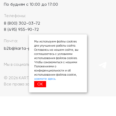
По будням с 10:00 до 17:00
Телефоны:
8 (800) 302-03-72
8 (495) 955-90-72
Почта:
Мы используем файлы cookies
для улучшения работы сайта.
b2b@karta-podarkov.ru
Оставаясь на нашем сайте, вы
соглашаетесь с условиями
использования файлов cookies.
Чтобы ознакомиться с нашими
Мы в социальных сетях:
Положениями о
конфиденциальности и об
использовании файлов cookie,
© 2026 KARTA-PODARKOV.RU.
нажмите здесь
.
ОК
Все права защищены.