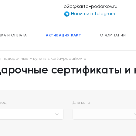
b2b@karta-podarkov.ru
Напиши в Telegram
ЕРСАЛЬНЫЕ КАРТЫ
ПРЕДОПЛАЧЕННЫЕ КАРТЫ
ЛЬНАЯ СВЯЗЬ
ТОПЛИВНЫЕ КАРТЫ
ВКА И ОПЛАТА
АКТИВАЦИЯ КАРТ
О КОМПАНИИ
подарочные - купить в karta-podarkov.ru
дарочные сертификаты и 
вод
Для кого