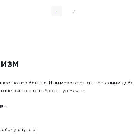
1
2
ризм
щество всё больше. И вы можете стать тем самым доб
танется только выбрать тур мечты!
иям.
особому случаю;