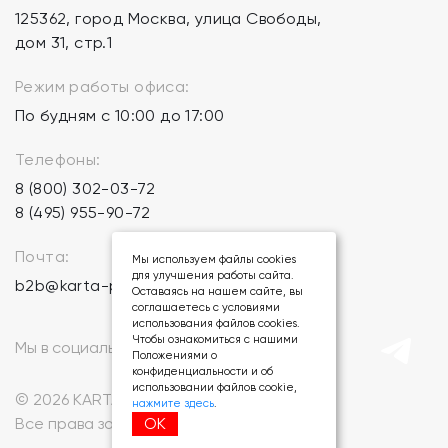
125362, город Москва, улица Свободы,
дом 31, стр.1
Режим работы офиса:
По будням с 10:00 до 17:00
Телефоны:
8 (800) 302-03-72
8 (495) 955-90-72
Почта:
Мы используем файлы cookies
для улучшения работы сайта.
b2b@karta-podarkov.ru
Оставаясь на нашем сайте, вы
соглашаетесь с условиями
использования файлов cookies.
Чтобы ознакомиться с нашими
Мы в социальных сетях:
Положениями о
конфиденциальности и об
использовании файлов cookie,
© 2026 KARTA-PODARKOV.RU.
нажмите здесь
.
ОК
Все права защищены.