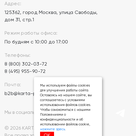
Адрес:
125362, город Москва, улица Свободы,
дом 31, стр.1
Режим работы офиса:
По будням с 10:00 до 17:00
Телефоны:
8 (800) 302-03-72
8 (495) 955-90-72
Почта:
Мы используем файлы cookies
для улучшения работы сайта.
b2b@karta-podarkov.ru
Оставаясь на нашем сайте, вы
соглашаетесь с условиями
использования файлов cookies.
Чтобы ознакомиться с нашими
Мы в социальных сетях:
Положениями о
конфиденциальности и об
использовании файлов cookie,
© 2026 KARTA-PODARKOV.RU.
нажмите здесь
.
ОК
Все права защищены.